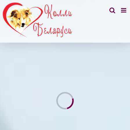
Skip
to
content
н
Н
е
о
б
н
о
в
л
е