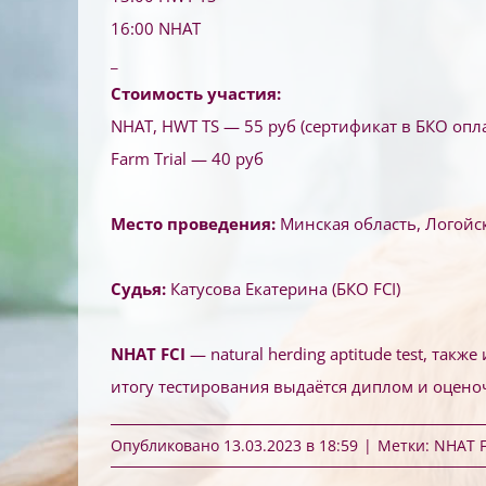
16:00 NHAT
_
Стоимость участия:
NHAT, HWT TS — 55 руб (сертификат в БКО опл
Farm Trial — 40 руб
⠀
Место проведения:
Минская область, Логойск
⠀
Судья:
Катусова Екатерина (БКО FCI)
⠀
NHAT FCI
— natural herding aptitude test, так
итогу тестирования выдаётся диплом и оцен
Опубликовано 13.03.2023 в 18:59
|
Метки:
NHAT F