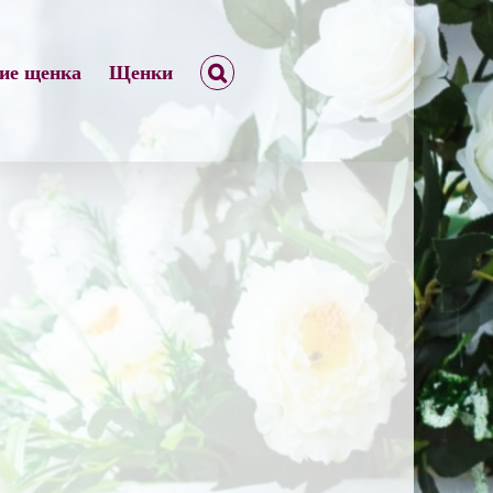
ние щенка
Щенки