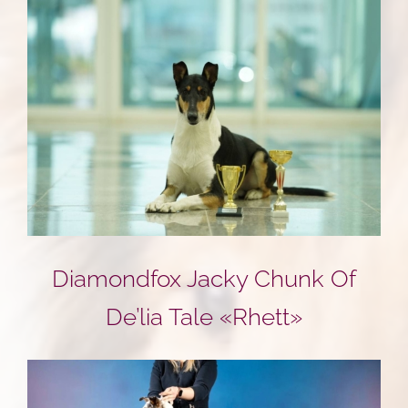
Diamondfox Jacky Chunk Of
De’lia Tale «Rhett»