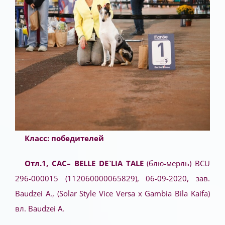
Класс: победителей
Отл.1, САС– BELLE DE`LIA TALE
(блю-мерль) BCU
296-000015 (112060000065829), 06-09-2020, зав.
Baudzei A., (Solar Style Vice Versa x Gambia Bila Kaifa)
вл. Baudzei A.