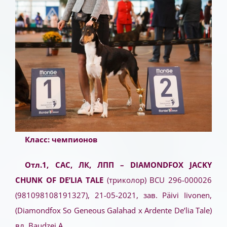
Класс: чемпионов
Отл.1, САС, ЛК, ЛПП – DIAMONDFOX JACKY
CHUNK OF DE’LIA TALE
(триколор) BCU 296-000026
(981098108191327), 21-05-2021, зав. Päivi Iivonen,
(Diamondfox So Geneous Galahad x Ardente De’lia Tale)
вл. Baudzei А.