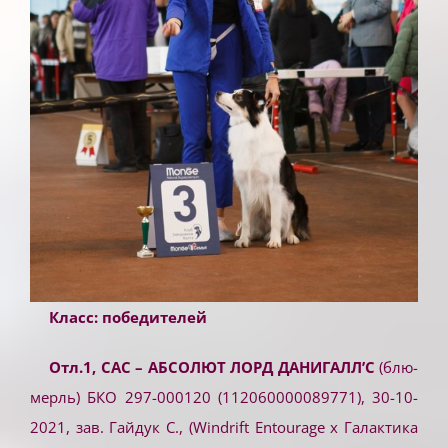
Класс: победителей
Отл.1, САС – АБСОЛЮТ ЛОРД ДАНИГАЛЛ’С
(блю-
мерль) БКО 297-000120 (112060000089771), 30-10-
2021, зав. Гайдук С., (Windrift Entourage x Галактика