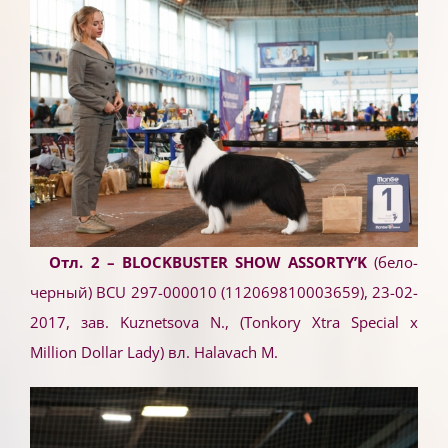
Отл. 2 – BLOCKBUSTER SHOW ASSORTY’K
(бело-
черный) BCU 297-000010 (112069810003659), 23-02-
2017, зав. Kuznetsova N., (Tonkory Xtra Special x
Million Dollar Lady) вл. Halavach M.