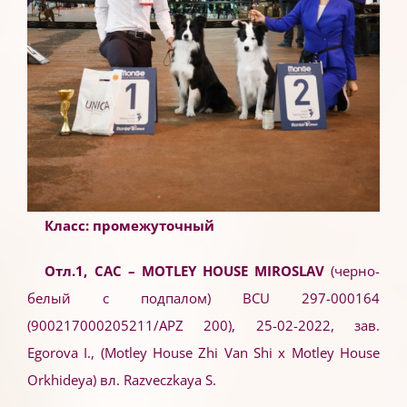
Класс: промежуточный
Отл.1, САС – MOTLEY HOUSE MIROSLAV
(черно-
белый с подпалом) BCU 297-000164
(900217000205211/APZ 200), 25-02-2022, зав.
Egorova I., (Motley House Zhi Van Shi x Motley House
Orkhideya) вл. Razveczkaya S.