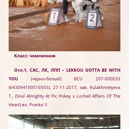
Класс: чемпионов
Отл.1, САС, ЛК, ЛПП – LEKKOU
GOTTA
BE
WITH
YOU
(черно-белый) BCU 297-000033
(643094100516503), 27-11-2017, зав. Kulakhmetyeva
T., (Soul Almighty At Pic Pokey x Locheil Affairs Of The
Heart) вл. Pranko Y.