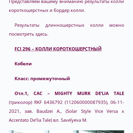
Представляем вашему вниманию результаты колли
короткошерстных и бордер колли.
Результаты длинношерстных колли можно
посмотреть здесь.
FCI 296 – КОЛЛИ КОРОТКОШЕРСТНЫЙ
Кобели
Класс: промежуточный
Отл.1, САС – MIGHTY
MURK
DE‘LIA
TALE
(триколор) RKF 6436792 (112060000087935), 06-11-
2021, зав. Baudzei А., (Solar Style Vice Versa x
Accentato De’lia Tale) вл. Savelyeva M.