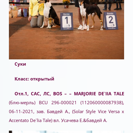
Суки
Класс: открытый
Отл.1, САС, ЛС, BOS – – MARJORIE DE`IIA TALE
(блю-мерль) BCU 296-000021 (112060000087938),
06-11-2021, зав. Бавдей А., (Solar Style Vice Versa x
Accentato De`lia Tale) вл. Усачева Е.&бавдей А.