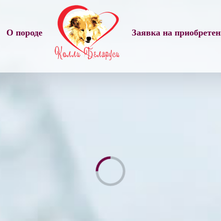
О породе
Заявка на приобрете
Не
обновлен