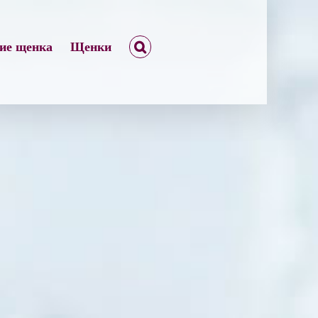
ние щенка
Щенки