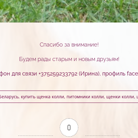
Спасибо за внимание!
Будем рады старым и новым друзьям!
фон для связи +375259233792 (Ирина), профиль
fac
Беларусь
,
купить щенка колли
,
питомники колли
,
щенки колли
,
0