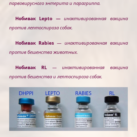
парвовирусного энтерита и парагриппа
.
Нобивак
Lepto
—
инактивированная вакцина
против лептоспироза собак
.
Нобивак Rabies
—
инактивированная вакцина
против бешенства животных.
Нобивак RL
— инактивированная вакцина
против бешенства и лептоспироза собак.