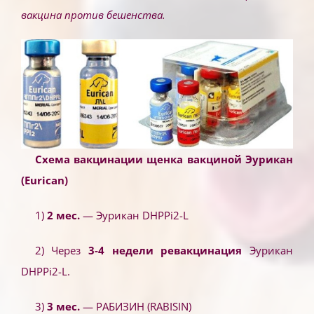
вакцина против бешенства.
Схема вакцинации щенка вакциной Эурикан
(Eurican)
1)
2 мес.
— Эурикан DHPPi2-L
2) Через
3-4 недели
ревакцинация
Эурикан
DHPPi2-L.
3)
3 мес.
— РАБИЗИН (RABISIN)