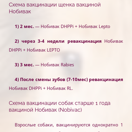
Схема вакцинации щенка вакциной
Нобивак
1) 2 мес.
— Нобивак DHPPi + Нобивак Lepto
2) через 3-4 недели ревакцинация
Нобивак
DHPPi + Нобивак LEPTO
3) 3
мес.
— Нобивак Rabies
4) После смены зубов (7-10мес) ревакцинация
Нобивак DHPPi + Нобивак RL.
Схема вакцинации собак старше 1 года
вакциной Нобивак (
Nobivac
)
Взрослые собаки, вакцинируются однократно 1