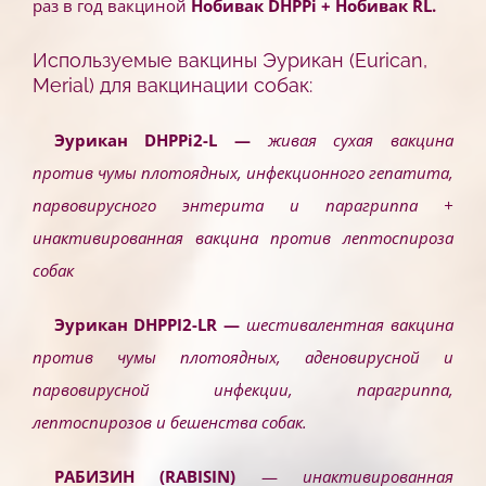
раз в год вакциной
Нобивак DHPPi + Нобивак RL.
Используемые вакцины Эурикан (Eurican
,
Merial
) для вакцинации собак:
Эурикан DHPPi2-L —
живая сухая вакцина
против чумы плотоядных, инфекционного гепатита,
парвовирусного энтерита и парагриппа +
инактивированная вакцина против лептоспироза
собак
Эурикан DHPPI2-LR —
шестивалентная вакцина
против чумы плотоядных, аденовирусной и
парвовирусной инфекции, парагриппа,
лептоспирозов и бешенства собак.
РАБИЗИН (RABISIN)
—
инактивированная